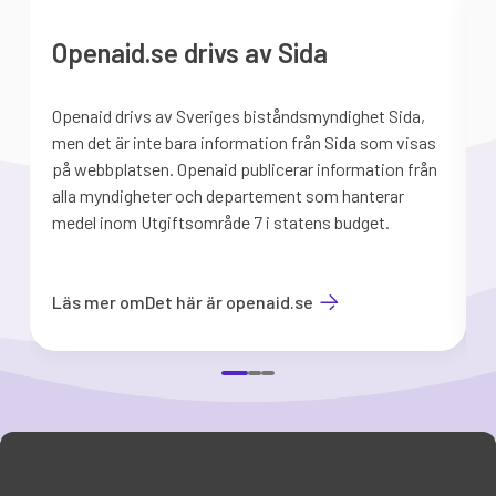
Openaid.se drivs av Sida
Openaid drivs av Sveriges biståndsmyndighet Sida,
S
men det är inte bara information från Sida som visas
på webbplatsen. Openaid publicerar information från
b
alla myndigheter och departement som hanterar
medel inom Utgiftsområde 7 i statens budget.
d
Läs mer om
Det här är openaid.se
Item
1
of
3