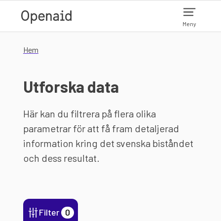
Hoppa till huvudinnehåll
Meny
Hem
Utforska data
Här kan du filtrera på flera olika
parametrar för att få fram detaljerad
information kring det svenska biståndet
och dess resultat.
Filter
0