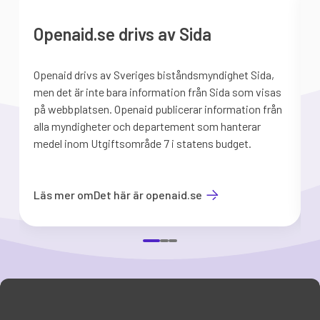
Openaid.se drivs av Sida
Openaid drivs av Sveriges biståndsmyndighet Sida,
S
men det är inte bara information från Sida som visas
på webbplatsen. Openaid publicerar information från
b
alla myndigheter och departement som hanterar
medel inom Utgiftsområde 7 i statens budget.
d
Läs mer om
Det här är openaid.se
Item
1
of
3