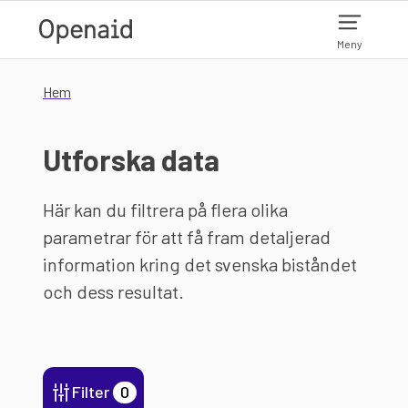
Hoppa till huvudinnehåll
Meny
Hem
Utforska data
Här kan du filtrera på flera olika
parametrar för att få fram detaljerad
information kring det svenska biståndet
och dess resultat.
Filter
0