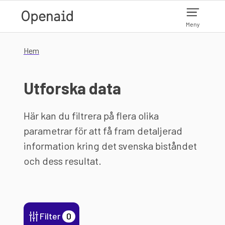
Hoppa till huvudinnehåll
Meny
Hem
Utforska data
Här kan du filtrera på flera olika
parametrar för att få fram detaljerad
information kring det svenska biståndet
och dess resultat.
Filter
0