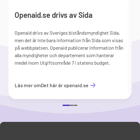
Openaid.se drivs av Sida
Openaid drivs av Sveriges biståndsmyndighet Sida,
S
men det är inte bara information från Sida som visas
på webbplatsen. Openaid publicerar information från
b
alla myndigheter och departement som hanterar
medel inom Utgiftsområde 7 i statens budget.
d
Läs mer om
Det här är openaid.se
Item
1
of
3