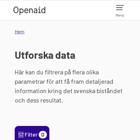
Hoppa till huvudinnehåll
Meny
Hem
Utforska data
Här kan du filtrera på flera olika
parametrar för att få fram detaljerad
information kring det svenska biståndet
och dess resultat.
Filter
0