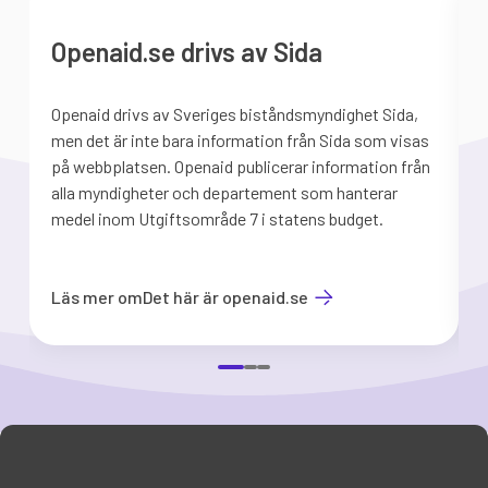
Openaid.se drivs av Sida
Openaid drivs av Sveriges biståndsmyndighet Sida,
S
men det är inte bara information från Sida som visas
på webbplatsen. Openaid publicerar information från
b
alla myndigheter och departement som hanterar
medel inom Utgiftsområde 7 i statens budget.
d
Läs mer om
Det här är openaid.se
Item
1
of
3