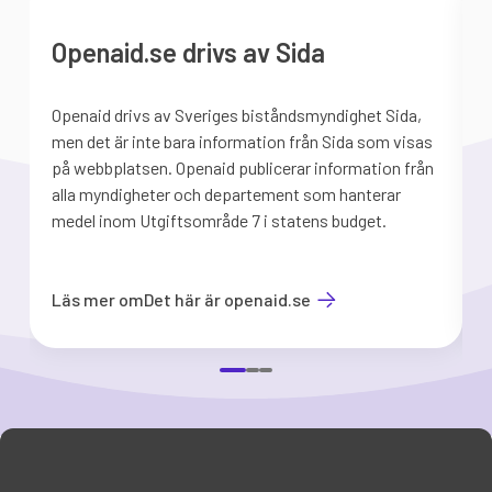
Openaid.se drivs av Sida
Openaid drivs av Sveriges biståndsmyndighet Sida,
S
men det är inte bara information från Sida som visas
på webbplatsen. Openaid publicerar information från
b
alla myndigheter och departement som hanterar
medel inom Utgiftsområde 7 i statens budget.
d
Läs mer om
Det här är openaid.se
Item
1
of
3