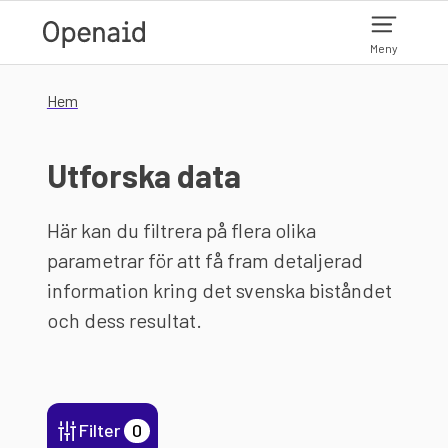
Hoppa till huvudinnehåll
Meny
Hem
Utforska data
Här kan du filtrera på flera olika
parametrar för att få fram detaljerad
information kring det svenska biståndet
och dess resultat.
Filter
0